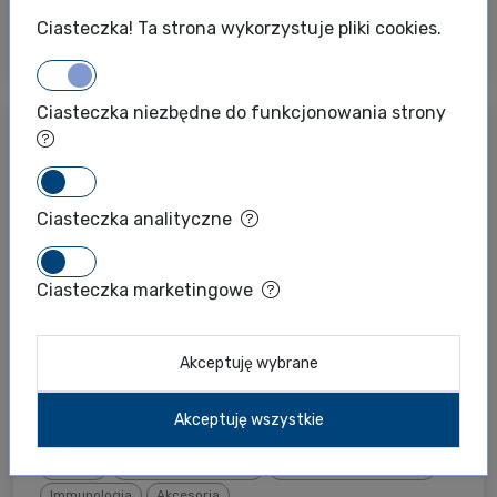
modyfikacja powierzchni dna naczyń
Ciasteczka! Ta strona wykorzystuje pliki cookies.
hodowlanych je...
Ciasteczka niezbędne do funkcjonowania strony
Ciasteczka analityczne
Ciasteczka marketingowe
Akceptuję wybrane
Akceptuję wszystkie
Greiner
Hodowle komórkowe
Techniki mikropłytkowe
Immunologia
Akcesoria