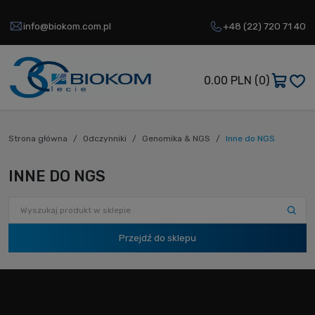
info@biokom.com.pl
+48 (22) 720 71 40
0.00 PLN
(0)
Strona główna
Odczynniki
Genomika & NGS
Inne do NGS
INNE DO NGS
Przejdź do sklepu