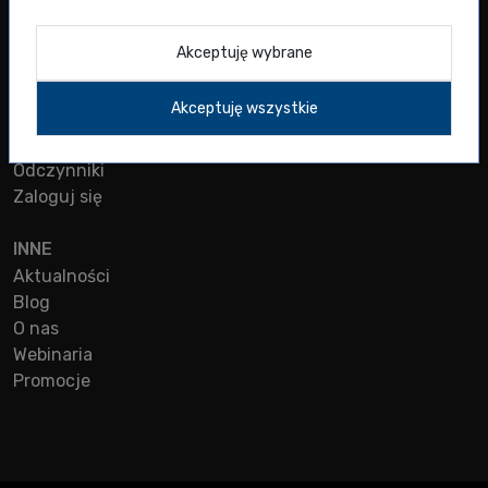
Oferta diagnostyczna
Kontakt
Akceptuję wybrane
SKLEP
Akceptuję wszystkie
Aparatura
Plastik
Odczynniki
Zaloguj się
INNE
Aktualności
Blog
O nas
Webinaria
Promocje