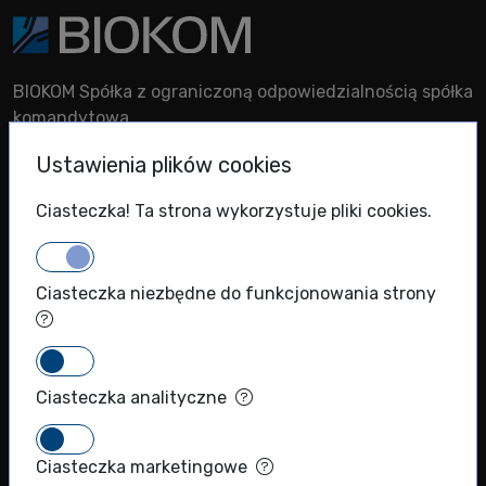
BIOKOM Spółka z ograniczoną odpowiedzialnością spółka
komandytowa
KRS: 0000786924
Ustawienia plików cookies
NIP: 5271011366
REGON: 012289221
Ciasteczka! Ta strona wykorzystuje pliki cookies.
+48 (22) 720 71 40
info@biokom.com.pl
Ciasteczka niezbędne do funkcjonowania strony
MENU
Ciasteczka analityczne
Sklep
Produkty naukowe
Ciasteczka marketingowe
Producenci