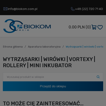
info@biokom.com.pl
+48 (22) 720 71 40
0.00 PLN
(0)
Strona główna
Aparatura laboratoryjna
Wytrząsarki | wirówki | vortexy
WYTRZĄSARKI | WIRÓWKI | VORTEXY |
ROLLERY | MINI INKUBATOR
Przejdź do sklepu
TO MOŻE CIĘ ZAINTERESOWAĆ...