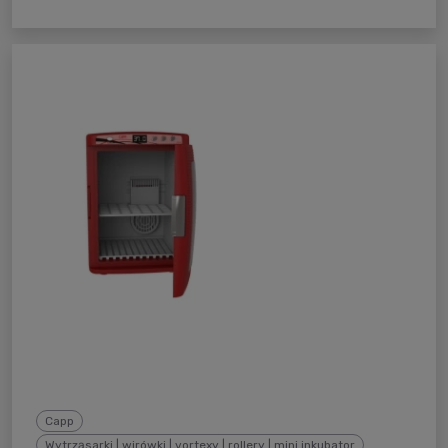
Capp
Wytrząsarki | wirówki | vortexy | rollery | mini inkubator