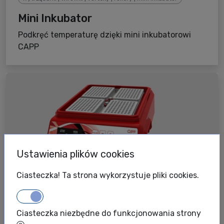
Mini Inkubator
Podkręć temperaturę dzięki mini inkubatorowi
CAPP
Ustawienia plików cookies
Ciasteczka! Ta strona wykorzystuje pliki cookies.
Capp
Wytrząsarki | wirówki | vortexy | rollery | mini inkubator
Ciasteczka niezbędne do funkcjonowania strony
Wytrząsarki laboratoryjne