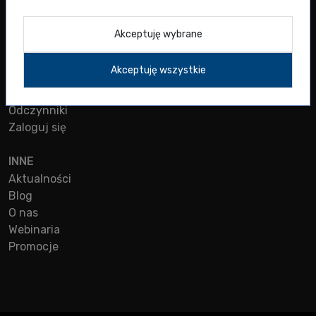
Oferta diagnostyczna
Kontakt
Akceptuję wybrane
SKLEP
Akceptuję wszystkie
Aparatura
Plastik
Odczynniki
Zaloguj się
INNE
Aktualności
Blog
O nas
Webinaria
Promocje