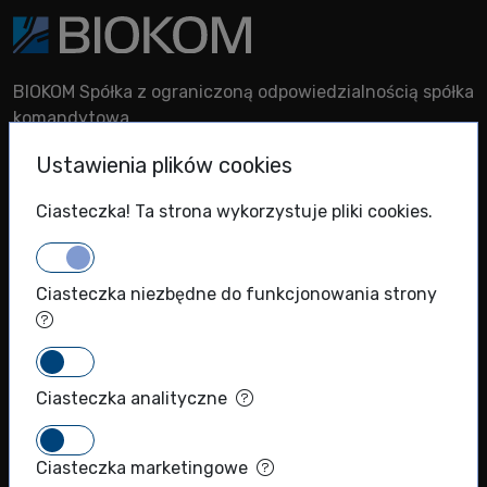
BIOKOM Spółka z ograniczoną odpowiedzialnością spółka
komandytowa
KRS: 0000786924
Ustawienia plików cookies
NIP: 5271011366
REGON: 012289221
Ciasteczka! Ta strona wykorzystuje pliki cookies.
+48 (22) 720 71 40
info@biokom.com.pl
Ciasteczka niezbędne do funkcjonowania strony
MENU
Ciasteczka analityczne
Sklep
Produkty naukowe
Ciasteczka marketingowe
Producenci