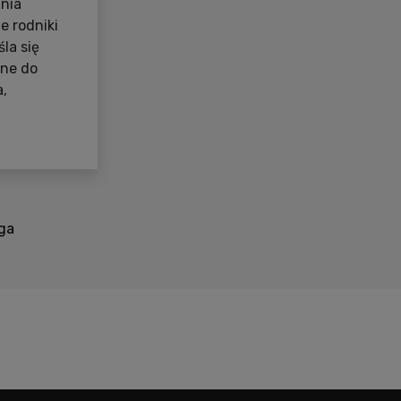
nia
e rodniki
la się
lne do
a,
ga