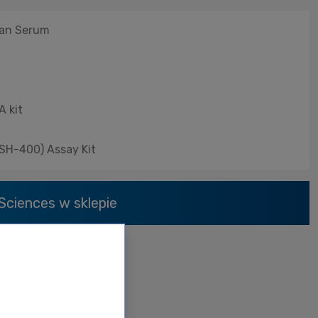
uman Serum
A kit
GSH-400) Assay Kit
Sciences
w sklepie