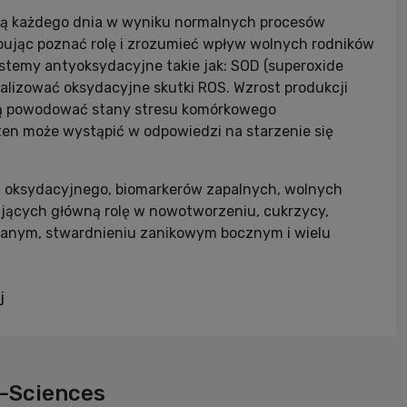
 są każdego dnia w wyniku normalnych procesów
ując poznać rolę i zrozumieć wpływ wolnych rodników
stemy antyoksydacyjne takie jak: SOD (superoxide
ralizować oksydacyjne skutki ROS. Wzrost produkcji
gą powodować stany stresu komórkowego
en może wystąpić w odpowiedzi na starzenie się
u oksydacyjnego, biomarkerów zapalnych, wolnych
ących główną rolę w nowotworzeniu, cukrzycy,
sianym, stwardnieniu zanikowym bocznym i wielu
j
o-Sciences