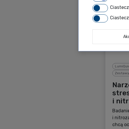
Ciastec
Ciastec
Ak
LumiQui
Zestawy 
Narz
stre
i ni
Badanie
i nitro
chcą oc