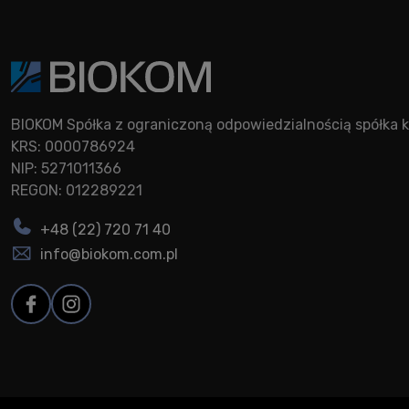
BIOKOM Spółka z ograniczoną odpowiedzialnością spółk
KRS: 0000786924
NIP: 5271011366
REGON: 012289221
+48 (22) 720 71 40
info@biokom.com.pl