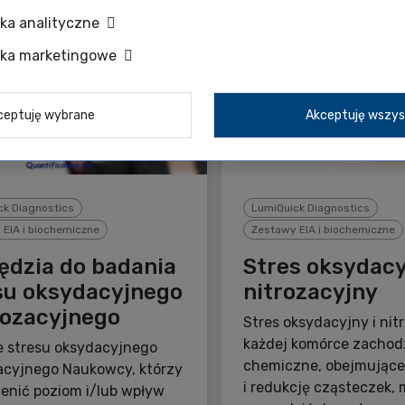
zka analityczne
zka marketingowe
ceptuję wybrane
Akceptuję wszys
ck Diagnostics
LumiQuick Diagnostics
EIA i biochemiczne
Zestawy EIA i biochemiczne
ędzia do badania
Stres oksydacy
su oksydacyjnego
nitrozacyjny
trozacyjnego
Stres oksydacyjny i ni
każdej komórce zachod
 stresu oksydacyjnego
chemiczne, obejmujące 
zacyjnego Naukowcy, którzy
i redukcję cząsteczek,
enić poziom i/lub wpływ