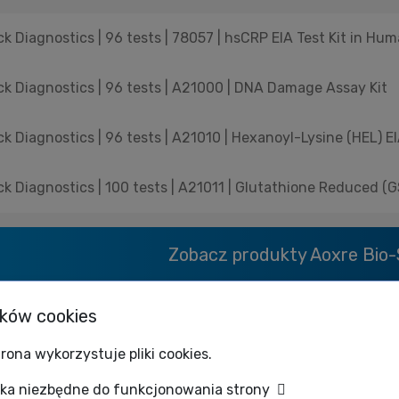
k Diagnostics | 96 tests | 78057 | hsCRP EIA Test Kit in H
k Diagnostics | 96 tests | A21000 | DNA Damage Assay Kit
k Diagnostics | 96 tests | A21010 | Hexanoyl-Lysine (HEL) EI
k Diagnostics | 100 tests | A21011 | Glutathione Reduced (
Zobacz produkty
Aoxre Bio-
ików cookies
OŻE CIĘ ZAINTERESOWAĆ...
rona wykorzystuje pliki cookies.
zka niezbędne do funkcjonowania strony