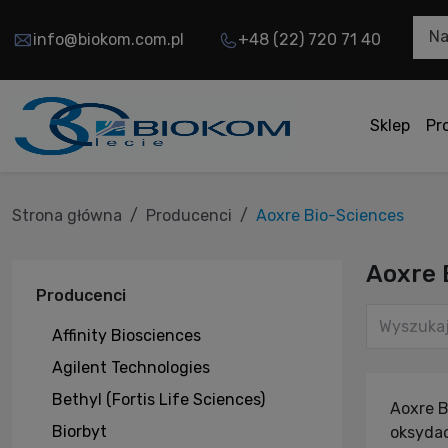
Na
info@biokom.com.pl
+48 (22) 720 71 40
Sklep
Pr
Strona główna
Producenci
Aoxre Bio-Sciences
Aoxre 
Producenci
Affinity Biosciences
Agilent Technologies
Bethyl (Fortis Life Sciences)
Aoxre B
Biorbyt
oksyda