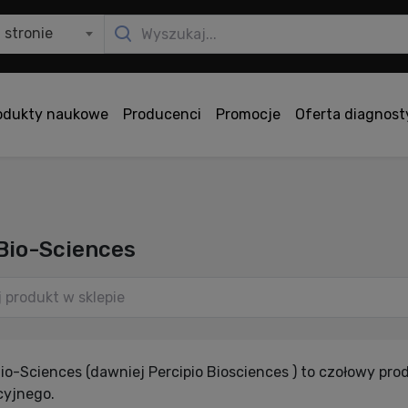
 stronie
odukty naukowe
Producenci
Promocje
Oferta diagnos
Bio-Sciences
io-Sciences (dawniej Percipio Biosciences ) to czołowy p
cyjnego.