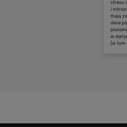
stresu
i nitro
mają za
dwie p
poziomu
w dany
(w tym 