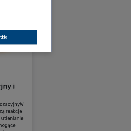
tkie
jny i
trozacyjnyW
zą reakcje
utlenianie
 mogące