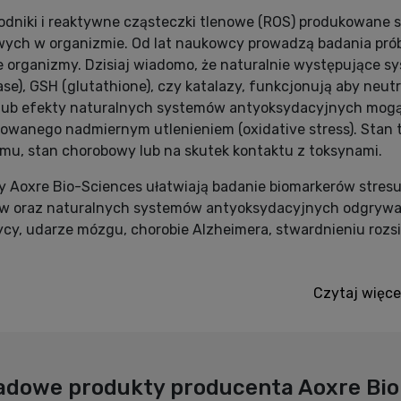
odniki i reaktywne cząsteczki tlenowe (ROS) produkowane
ych w organizmie. Od lat naukowcy prowadzą badania prób
 organizmy. Dzisiaj wiadomo, że naturalnie występujące sy
se), GSH (glutathione), czy katalazy, funkcjonują aby neut
/ lub efekty naturalnych systemów antyoksydacyjnych mo
wanego nadmiernym utlenieniem (oxidative stress). Stan t
mu, stan chorobowy lub na skutek kontaktu z toksynami.
 Aoxre Bio-Sciences ułatwiają badanie biomarkerów stres
w oraz naturalnych systemów antyoksydacyjnych odgrywaj
cy, udarze mózgu, chorobie Alzheimera, stwardnieniu roz
Czytaj więce
adowe produkty producenta
Aoxre Bi