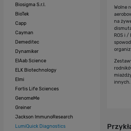
Biosigma S.r.l.
Wolne r
BioTek
aerobow
na żywe
Capp
dismuta
Cayman
ROS i 
Demeditec
spowodo
organiz
Dynamiker
EIAab Science
Zestawy
rodnikó
ELK Biotechnology
miażdży
Elmi
innych.
Fortis Life Sciences
GenomeMe
Greiner
Jackson ImmunoResearch
Przykł
LumiQuick Diagnostics