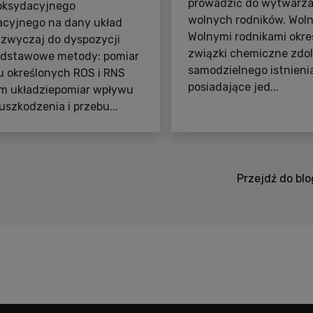
prowadzić do wytwarza
 oksydacyjnego
wolnych rodników. Woln
zacyjnego na dany układ
Wolnymi rodnikami okreś
zwyczaj do dyspozycji
związki chemiczne zdo
odstawowe metody: pomiar
samodzielnego istnieni
 określonych ROS i RNS
posiadające jed...
m układziepomiar wpływu
uszkodzenia i przebu...
Przejdź do blo