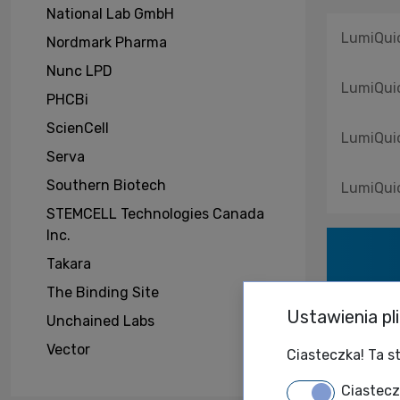
National Lab GmbH
LumiQuic
Nordmark Pharma
Nunc LPD
LumiQuic
PHCBi
ScienCell
LumiQuic
Serva
Southern Biotech
LumiQuic
STEMCELL Technologies Canada
Inc.
Takara
The Binding Site
Ustawienia pl
Unchained Labs
TO M
Vector
Ciasteczka! Ta st
Ciastec