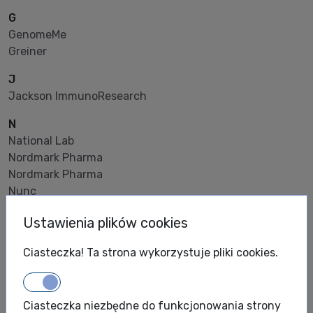
G
GenomeMe
Greiner
J
Jackson ImmunoResearch
N
National Lab
Nordmark Pharma
Nordmark Pharma
Nunc
P
Ustawienia plików cookies
PHCBi
PHOENIX Europe
Ciasteczka! Ta strona wykorzystuje pliki cookies.
S
ScienCell
Ciasteczka niezbędne do funkcjonowania strony