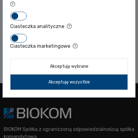
Serva Electrophoresis
Southern Biotech
STEMCELL Technologies
Ciasteczka analityczne
T
Takara
Ciasteczka marketingowe
U
Unchained Labs
Akceptuję wybrane
V
Vector
Akceptuję wszystkie
BIOKOM Spółka z ograniczoną odpowiedzialnością spółka
komandytowa