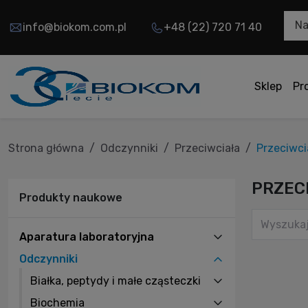
Na
info@biokom.com.pl
+48 (22) 720 71 40
Sklep
Pr
Strona główna
Odczynniki
Przeciwciała
Przeciwc
PRZEC
Produkty naukowe
Aparatura laboratoryjna
Odczynniki
Białka, peptydy i małe cząsteczki
Biochemia