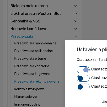
Biologia molekularna
Elektroforeza i Western Blot
Genomika & NGS
Hodowle komórkowe
Przeciwciała
Przeciwciała monoklonalne
Ustawienia pl
Przeciwciała poliklonalne
Przeciwciała wtórne
Ciasteczka! Ta st
Przeciwciała kontrolne
Ciastec
Przeciwciała tagowane
Ciastec
Przeciwciała rekombinowane
Ciastec
Kontrole izotypowe
Mikromacierze
Ak
Immunoglobuliny