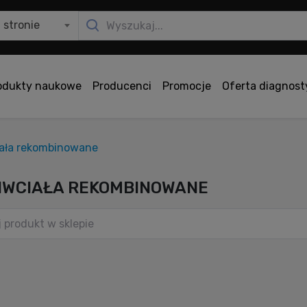
 stronie
odukty naukowe
Producenci
Promocje
Oferta diagnos
iała rekombinowane
IWCIAŁA REKOMBINOWANE