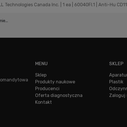
 Technologies Canada Inc. | 1 ea | 60040FI.1 | Anti-Hu CD11b
ie...
MENU
SKLEP
Sklep
Aparatu
a komandytowa
Produkty naukowe
Plastik
Producenci
Odczynn
Oferta diagnostyczna
Zaloguj 
Kontakt