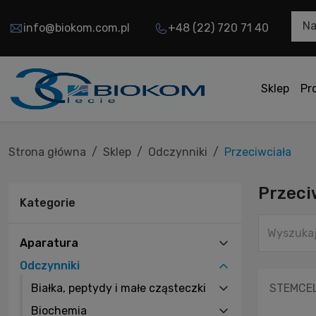
Na
info@biokom.com.pl
+48 (22) 720 71 40
Sklep
Pr
Strona główna
Sklep
Odczynniki
Przeciwciała
Przeci
Kategorie
Aparatura
Odczynniki
Białka, peptydy i małe cząsteczki
STEMCELL
Biochemia