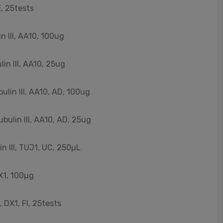
, 25tests
n III, AA10, 100ug
in III, AA10, 25ug
lin III, AA10, AD, 100ug
bulin III, AA10, AD, 25ug
n III, TUJ1, UC, 250µL
X1, 100µg
 DX1, FI, 25tests