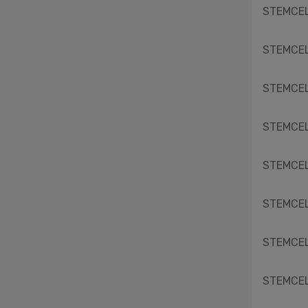
STEMCELL
Southern Biotech
STEMCELL Technologies Inc.
The Binding Site
STEMCELL
Takara
Unchained Labs
STEMCELL
Vector
WSHT Bio
STEMCELL
STEMCELL
STEMCELL
STEMCELL
STEMCELL