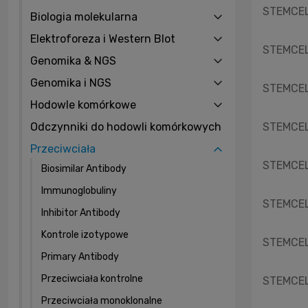
STEMCELL
Biologia molekularna
Elektroforeza i Western Blot
STEMCELL
Genomika & NGS
Genomika i NGS
STEMCELL
Hodowle komórkowe
Odczynniki do hodowli komórkowych
STEMCELL
Przeciwciała
STEMCELL
Biosimilar Antibody
Immunoglobuliny
STEMCELL
Inhibitor Antibody
Kontrole izotypowe
STEMCELL
Primary Antibody
Przeciwciała kontrolne
STEMCELL
Przeciwciała monoklonalne