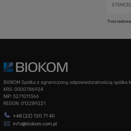
STEMCELL
Trwa ładowan
BIOKOM Spółka z ograniczoną odpowiedzialnością spółk
KRS: 0000786924
NIP: 5271011366
REGON: 012289221
+48 (22) 720 71 40
info@biokom.com.pl