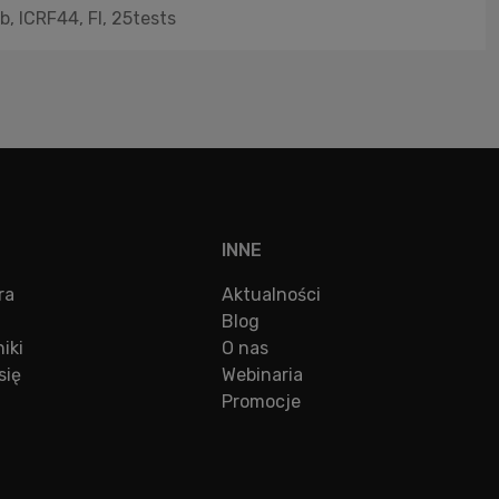
, ICRF44, FI, 25tests
INNE
ra
Aktualności
Blog
iki
O nas
się
Webinaria
Promocje