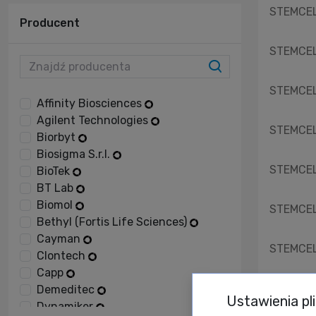
STEMCELL
Producent
STEMCELL
STEMCELL
Affinity Biosciences
Agilent Technologies
STEMCELL
Biorbyt
Biosigma S.r.l.
STEMCELL
BioTek
BT Lab
Biomol
STEMCELL
Bethyl (Fortis Life Sciences)
Cayman
STEMCELL
Clontech
Capp
STEMCELL
Demeditec
Ustawienia pl
Dynamiker