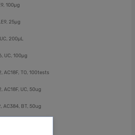
E9, 100µg
.E9, 25µg
, UC, 200µL
6, UC, 100µg
, AC18F, TO, 100tests
2, AC18F, UC, 50ug
2, AC384, BT, 50ug
2, AC384, UC, 50ug