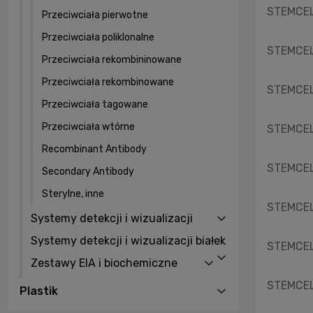
STEMCELL
Przeciwciała pierwotne
Przeciwciała poliklonalne
STEMCELL
Przeciwciała rekombininowane
Przeciwciała rekombinowane
STEMCELL
Przeciwciała tagowane
Przeciwciała wtórne
STEMCELL
Recombinant Antibody
STEMCELL
Secondary Antibody
Sterylne, inne
STEMCELL
Systemy detekcji i wizualizacji
Systemy detekcji i wizualizacji białek
STEMCELL
Zestawy EIA i biochemiczne
STEMCELL
Plastik