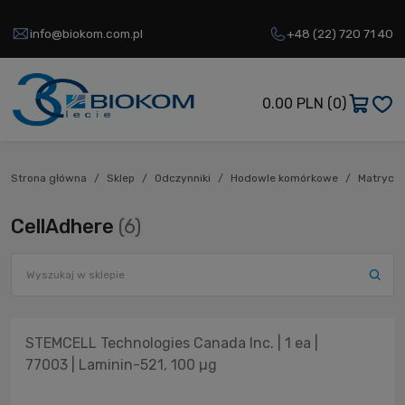
info@biokom.com.pl
+48 (22) 720 71 40
0.00 PLN
(0)
Strona główna
Sklep
Odczynniki
Hodowle komórkowe
Matryce 
CellAdhere
(6)
STEMCELL Technologies Canada Inc. | 1 ea |
77003 | Laminin-521, 100 µg