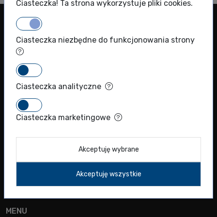
Ciasteczka! Ta strona wykorzystuje pliki cookies.
Ciasteczka niezbędne do funkcjonowania strony
BIOKOM Spółka z ograniczoną odpowiedzialnością spółka
Ciasteczka analityczne
komandytowa
KRS: 0000786924
NIP: 5271011366
Ciasteczka marketingowe
REGON: 012289221
+48 (22) 720 71 40
Akceptuję wybrane
info@biokom.com.pl
Akceptuję wszystkie
MENU