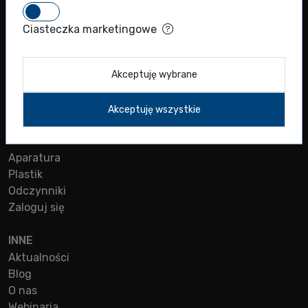
MENU
Ciasteczka marketingowe
Sklep
Produkty naukowe
Producenci
Akceptuję wybrane
Oferta diagnostyczna
Kontakt
Akceptuję wszystkie
SKLEP
Aparatura
Plastik
Odczynniki
Zaloguj się
INNE
Aktualności
Blog
O nas
Webinaria