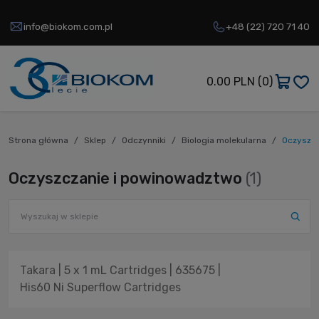
info@biokom.com.pl
+48 (22) 720 71 40
0.00 PLN
(0)
Strona główna
Sklep
Odczynniki
Biologia molekularna
Oczyszcz
Oczyszczanie i powinowadztwo
(1)
Takara | 5 x 1 mL Cartridges | 635675 |
His60 Ni Superflow Cartridges