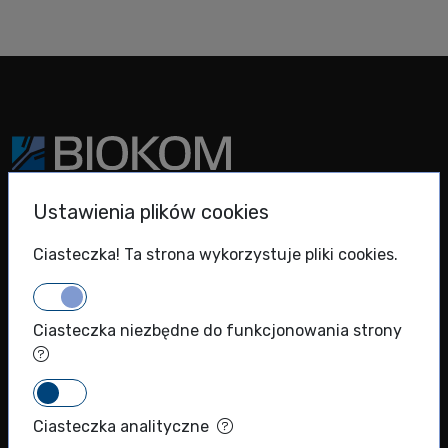
BIOKOM Spółka z ograniczoną odpowiedzialnością spółka
Ustawienia plików cookies
komandytowa
KRS: 0000786924
Ciasteczka! Ta strona wykorzystuje pliki cookies.
NIP: 5271011366
REGON: 012289221
Ciasteczka niezbędne do funkcjonowania strony
+48 (22) 720 71 40
info@biokom.com.pl
Ciasteczka analityczne