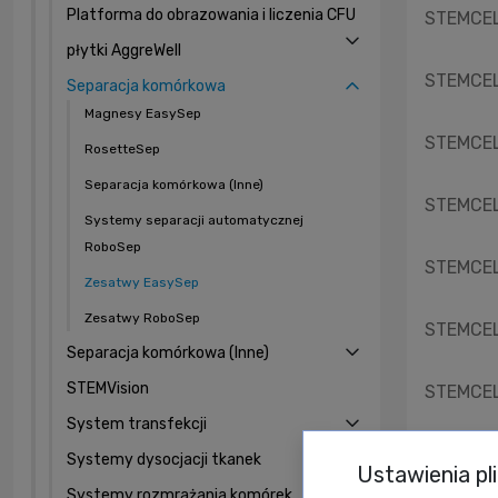
Platforma do obrazowania i liczenia CFU
STEMCELL
płytki AggreWell
STEMCELL
Separacja komórkowa
Magnesy EasySep
STEMCELL
RosetteSep
Separacja komórkowa (Inne)
STEMCELL
Systemy separacji automatycznej
RoboSep
STEMCELL
Zesatwy EasySep
Zesatwy RoboSep
STEMCELL
Separacja komórkowa (Inne)
STEMVision
STEMCELL
System transfekcji
STEMCELL
Systemy dysocjacji tkanek
Ustawienia pl
Systemy rozmrażania komórek