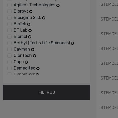
STEMCELL
Agilent Technologies
Biorbyt
Biosigma S.r.l.
STEMCELL
BioTek
BT Lab
STEMCELL
Biomol
Bethyl (Fortis Life Sciences)
STEMCELL
Cayman
Clontech
Capp
STEMCELL
Demeditec
Dynamiker
STEMCELL
EIAab Science
Elmi
FILTRUJ
STEMCELL
ELK Biotechnology
Finetest
Fortis Life Sciences
STEMCELL
Greiner