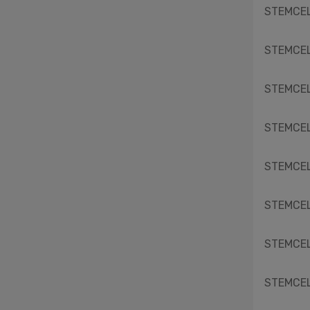
GenomeMe
STEMCELL
Jackson ImmunoResearch
LumiQuick Diagnostics
STEMCELL
Nunc LPD
National Lab GmbH
Nunc BID
STEMCELL
Nordmark Pharma
PHCBi
STEMCELL
Panasonic (dawniej Sanyo)
STEMCELL Technologies Canada
STEMCELL
Inc.
ScienCell
Serva
STEMCELL
Southern Biotech
STEMCELL Technologies Inc.
STEMCELL
The Binding Site
Takara
STEMCELL
Unchained Labs
Vector