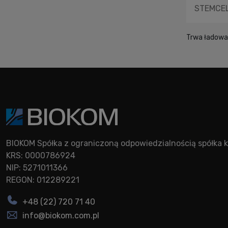
WSHT Bio
STEMCELL
Trwa ładowan
BIOKOM Spółka z ograniczoną odpowiedzialnością spółk
KRS: 0000786924
NIP: 5271011366
REGON: 012289221
+48 (22) 720 71 40
info@biokom.com.pl