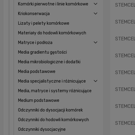
Komórki pierwotne i linie komórkowe
STEMCELL
Kriokonserwacja
STEMCELL
Lizaty i pelety komórkowe
Materiały do hodowli komórkowych
STEMCELL
Matryce i podłoża
Media gradientu gęstości
STEMCELL
Media mikrobiologiczne i dodatki
Media podstawowe
STEMCELL
Media specjalistyczne i różnicujące
STEMCELL
Media, matryce i systemy różnicujące
Medium podstawowe
STEMCELL
Odczynniki do dysocjacji komórek
Odczynniki do hodowli komórkowych
STEMCELL
Odczynniki dysocjacyjne