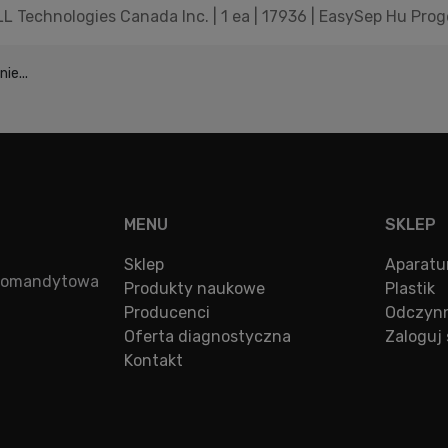
 Technologies Canada Inc. | 1 ea | 17936 | EasySep Hu Proge
ie...
MENU
SKLEP
Sklep
Aparatu
a komandytowa
Produkty naukowe
Plastik
Producenci
Odczynn
Oferta diagnostyczna
Zaloguj 
Kontakt