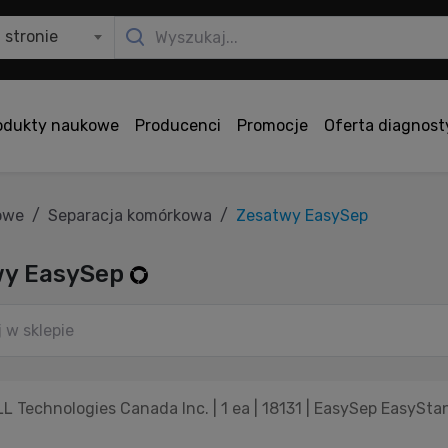
 stronie
odukty naukowe
Producenci
Promocje
Oferta diagnos
owe
Separacja komórkowa
Zesatwy EasySep
wy EasySep
 Technologies Canada Inc. | 1 ea | 18131 | EasySep EasySt