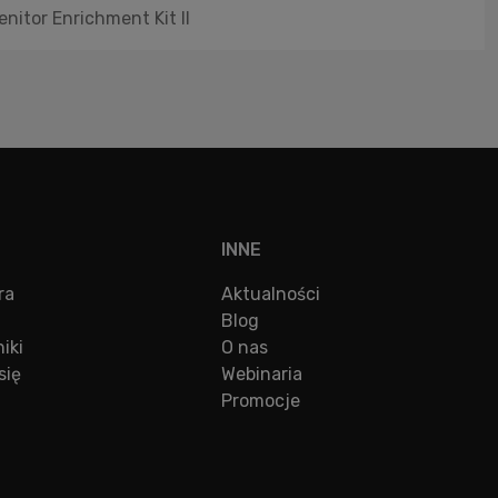
nitor Enrichment Kit II
INNE
ra
Aktualności
Blog
iki
O nas
się
Webinaria
Promocje