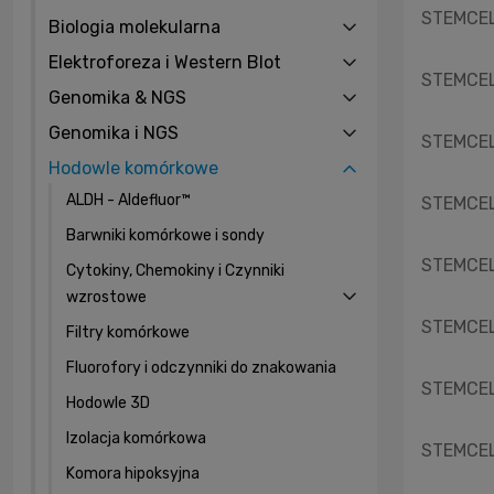
STEMCELL
Biologia molekularna
Elektroforeza i Western Blot
STEMCELL
Genomika & NGS
Genomika i NGS
STEMCELL
Hodowle komórkowe
ALDH - Aldefluor™
STEMCELL
Barwniki komórkowe i sondy
STEMCELL
Cytokiny, Chemokiny i Czynniki
wzrostowe
STEMCELL
Filtry komórkowe
Fluorofory i odczynniki do znakowania
STEMCELL
Hodowle 3D
Izolacja komórkowa
STEMCELL
Komora hipoksyjna