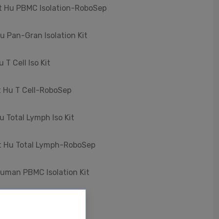
ct Hu PBMC Isolation-RoboSep
u Pan-Gran Isolation Kit
T Cell Iso Kit
t Hu T Cell-RoboSep
u Total Lymph Iso Kit
ct Hu Total Lymph-RoboSep
Human PBMC Isolation Kit
onocyte Iso Kit