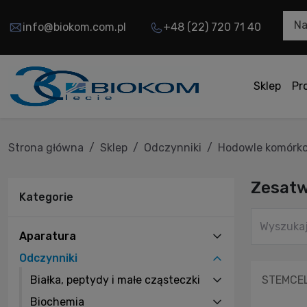
Na
info@biokom.com.pl
+48 (22) 720 71 40
Sklep
Pr
Strona główna
Sklep
Odczynniki
Hodowle komórk
Zesat
Kategorie
Aparatura
Odczynniki
Białka, peptydy i małe cząsteczki
STEMCELL
Biochemia