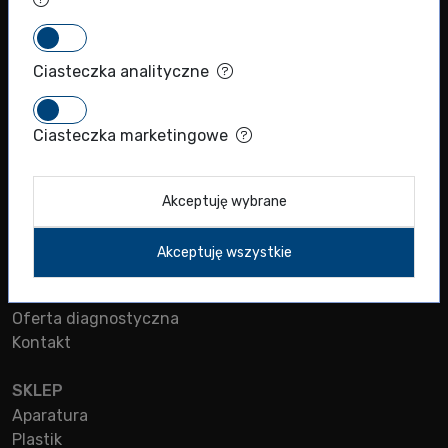
NIP: 5271011366
REGON: 012289221
Ciasteczka analityczne
+48 (22) 720 71 40
info@biokom.com.pl
Ciasteczka marketingowe
Akceptuję wybrane
MENU
Sklep
Akceptuję wszystkie
Produkty naukowe
Producenci
Oferta diagnostyczna
Kontakt
SKLEP
Aparatura
Plastik