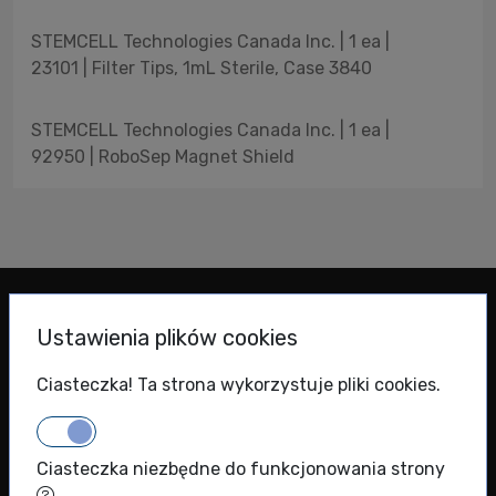
STEMCELL Technologies Canada Inc. | 1 ea |
23101 | Filter Tips, 1mL Sterile, Case 3840
STEMCELL Technologies Canada Inc. | 1 ea |
92950 | RoboSep Magnet Shield
Ustawienia plików cookies
Ciasteczka! Ta strona wykorzystuje pliki cookies.
BIOKOM Spółka z ograniczoną odpowiedzialnością spółka
komandytowa
Ciasteczka niezbędne do funkcjonowania strony
KRS: 0000786924