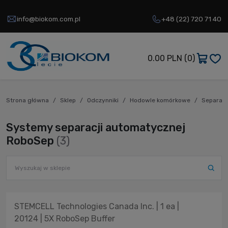
info@biokom.com.pl
+48 (22) 720 71 40
0.00 PLN
(0)
Strona główna
Sklep
Odczynniki
Hodowle komórkowe
Separac
Systemy separacji automatycznej
RoboSep
(3)
STEMCELL Technologies Canada Inc. | 1 ea |
20124 | 5X RoboSep Buffer