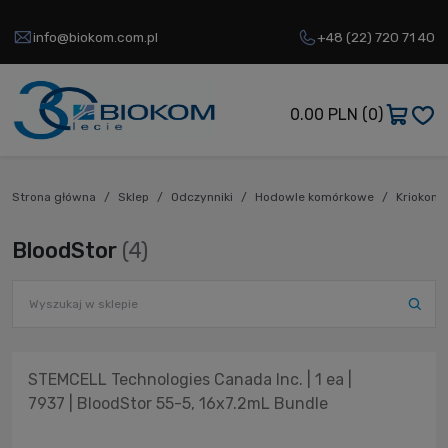
info@biokom.com.pl
+48 (22) 720 71 40
0.00 PLN
(0)
Strona główna
Sklep
Odczynniki
Hodowle komórkowe
Kriokons
BloodStor
(4)
STEMCELL Technologies Canada Inc. | 1 ea |
7937 | BloodStor 55-5, 16x7.2mL Bundle