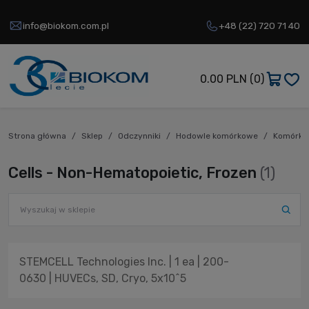
info@biokom.com.pl
+48 (22) 720 71 40
0.00 PLN
(0)
Strona główna
Sklep
Odczynniki
Hodowle komórkowe
Komórki 
Cells - Non-Hematopoietic, Frozen
(1)
STEMCELL Technologies Inc. | 1 ea | 200-
0630 | HUVECs, SD, Cryo, 5x10^5