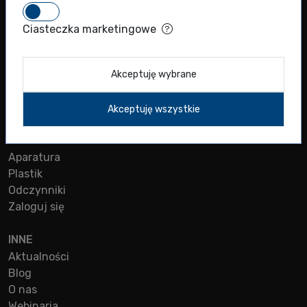
MENU
Ciasteczka marketingowe
Sklep
Produkty naukowe
Producenci
Akceptuję wybrane
Oferta diagnostyczna
Kontakt
Akceptuję wszystkie
SKLEP
Aparatura
Plastik
Odczynniki
Zaloguj się
INNE
Aktualności
Blog
O nas
Webinaria