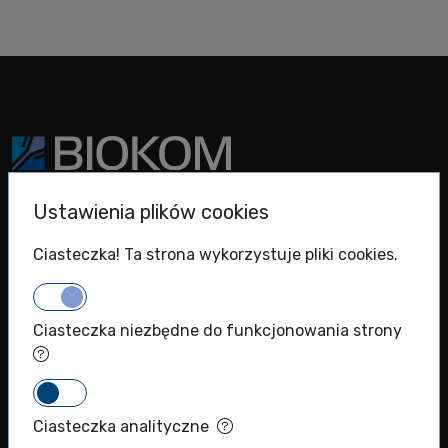
BIOKOM Spółka z ograniczoną odpowiedzialnością spółka
Ustawienia plików cookies
komandytowa
KRS: 0000786924
Ciasteczka! Ta strona wykorzystuje pliki cookies.
NIP: 5271011366
REGON: 012289221
Ciasteczka niezbędne do funkcjonowania strony
+48 (22) 720 71 40
info@biokom.com.pl
Ciasteczka analityczne