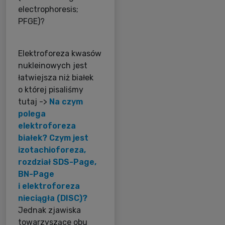
electrophoresis;
PFGE)?
Elektroforeza kwasów
nukleinowych jest
łatwiejsza niż białek
o której pisaliśmy
tutaj ->
Na czym
polega
elektroforeza
białek? Czym jest
izotachioforeza,
rozdział SDS-Page,
BN-Page
i elektroforeza
nieciągła (DISC)?
Jednak zjawiska
towarzyszące obu