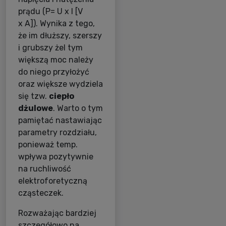
prądu (P= U x I [V
x A]). Wynika z tego,
że im dłuższy, szerszy
i grubszy żel tym
większą moc należy
do niego przyłożyć
oraz większe wydziela
się tzw.
ciepło
dżulowe
. Warto o tym
pamiętać nastawiając
parametry rozdziału,
ponieważ temp.
wpływa pozytywnie
na ruchliwość
elektroforetyczną
cząsteczek.
Rozważając bardziej
szczegółowo na