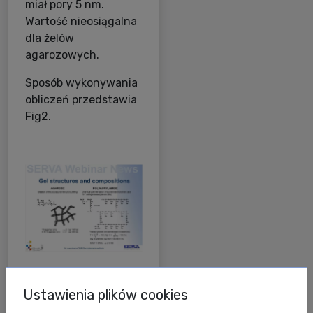
miał pory 5 nm.
Wartość nieosiągalna
dla żelów
agarozowych.
Sposób wykonywania
obliczeń przedstawia
Fig2.
Ustawienia plików cookies