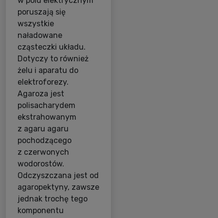
w polu elektrycznym
poruszają się
wszystkie
naładowane
cząsteczki układu.
Dotyczy to również
żelu i aparatu do
elektroforezy.
Agaroza jest
polisacharydem
ekstrahowanym
z agaru agaru
pochodzącego
z czerwonych
wodorostów.
Odczyszczana jest od
agaropektyny, zawsze
jednak trochę tego
komponentu