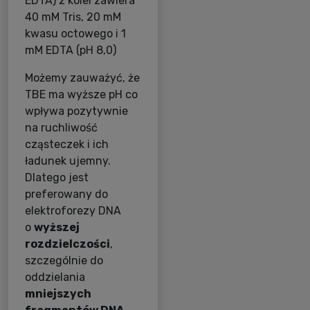
EDTA) z kolei zawiera
40 mM Tris, 20 mM
kwasu octowego i 1
mM EDTA (pH 8,0)
Możemy zauważyć, że
TBE ma wyższe pH co
wpływa pozytywnie
na ruchliwość
cząsteczek i ich
ładunek ujemny.
Dlatego jest
preferowany do
elektroforezy DNA
o
wyższej
rozdzielczości
,
szczególnie do
oddzielania
mniejszych