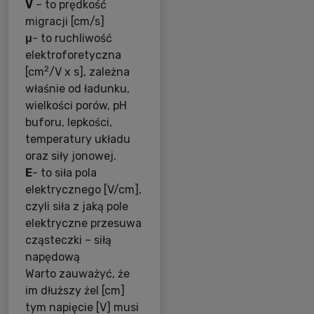
V
– to prędkość
migracji [cm/s]
μ
- to ruchliwość
elektroforetyczna
2
[cm
/V x s], zależna
właśnie od ładunku,
wielkości porów, pH
buforu, lepkości,
temperatury układu
oraz siły jonowej.
E
- to siła pola
elektrycznego [V/cm],
czyli siła z jaką pole
elektryczne przesuwa
cząsteczki – siłą
napędową
Warto zauważyć, że
im dłuższy żel [cm]
tym napięcie [V] musi