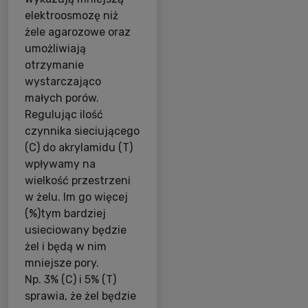
elektroosmozę niż
żele agarozowe oraz
umożliwiają
otrzymanie
wystarczająco
małych porów.
Regulując ilość
czynnika sieciującego
(C) do akrylamidu (T)
wpływamy na
wielkość przestrzeni
w żelu. Im go więcej
(%)tym bardziej
usieciowany będzie
żel i będą w nim
mniejsze pory.
Np. 3% (C) i 5% (T)
sprawia, że żel będzie