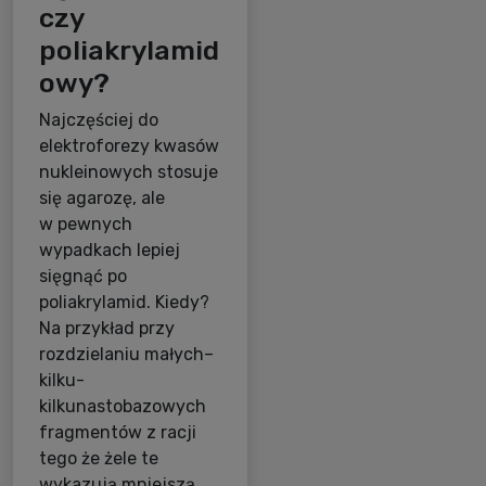
czy
poliakrylamid
owy?
Najczęściej do
elektroforezy kwasów
nukleinowych stosuje
się agarozę, ale
w pewnych
wypadkach lepiej
sięgnąć po
poliakrylamid. Kiedy?
Na przykład przy
rozdzielaniu małych–
kilku-
kilkunastobazowych
fragmentów z racji
tego że żele te
wykazują mniejszą