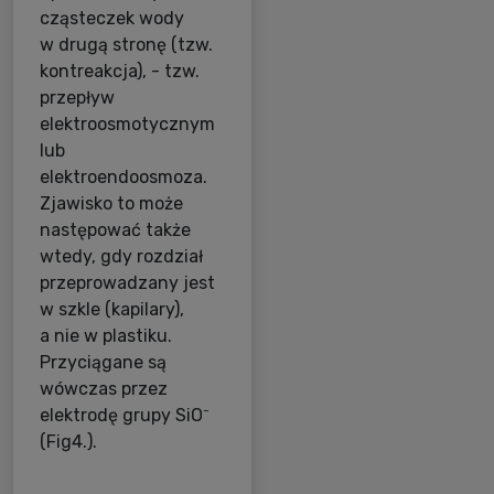
cząsteczek wody
w drugą stronę (tzw.
kontreakcja), - tzw.
przepływ
elektroosmotycznym
lub
elektroendoosmoza.
Zjawisko to może
następować także
wtedy, gdy rozdział
przeprowadzany jest
w szkle (kapilary),
a nie w plastiku.
Przyciągane są
wówczas przez
-
elektrodę grupy SiO
(Fig4.).