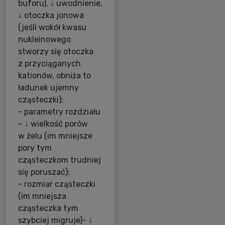
buforu), ↓ uwodnienie,
↓ otoczka jonowa
(jeśli wokół kwasu
nukleinowego
stworzy się otoczka
z przyciąganych
kationów, obniża to
ładunek ujemny
cząsteczki);
- parametry rozdziału
– ↓ wielkość porów
w żelu (im mniejsze
pory tym
cząsteczkom trudniej
się poruszać);
- rozmiar cząsteczki
(im mniejsza
cząsteczka tym
szybciej migruje)- ↓