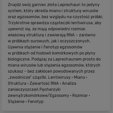
Znajdź swój garniec złota Leprechaun to jedyny
system, który określa miano i strukturę wirusów
oraz egzosomów, bez względu na czystość próbki.
Trzykrotnie sprawdza cząsteczki lentiwirusa, aby
upewnić się, że mają odpowiedni rozmiar,
właściwą strukturę i zawierają RNA – zarówno
w próbkach surowych, jak i oczyszczonych.
Ujawnia stężenie i fenotyp egzosomów
w próbkach od hodowli komórkowych po płyny
biologiczne. Podążaj za Leprechaunem prosto do
miana wirusów lub stężenia egzosomów, których
szukasz – bez zakłóceń powodowanych przez
„zwodnicze” cząstki. Lentiwirusy • Miano •
Struktura • Zawartość RNA • Analiza
zanieczyszczeń Pęcherzyki
zewnątrzkomórkowe/Egzosomy • Rozmiar •
Stężenie • Fenotyp