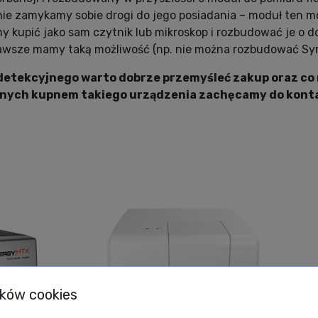
nie zamykamy sobie drogi do jego posiadania – moduł ten 
my kupić jako sam czytnik lub mikroskop i rozbudować je o
zawsze mamy taką możliwość (np. nie można rozbudować Syne
detekcyjnego warto dobrze przemyśleć zakup oraz co 
anych kupnem takiego urządzenia zachęcamy do konta
ików cookies