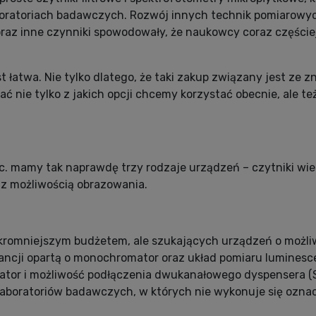
ratoriach badawczych. Rozwój innych technik pomiarowych 
az inne czynniki spowodowały, że naukowcy coraz częściej
st łatwa. Nie tylko dlatego, że taki zakup związany jest ze
nie tylko z jakich opcji chcemy korzystać obecnie, ale te
c. mamy tak naprawdę trzy rodzaje urządzeń – czytniki wie
 z możliwością obrazowania.
kromniejszym budżetem, ale szukających urządzeń o możliw
ncji opartą o monochromator oraz układ pomiaru luminescencj
tor i możliwość podłączenia dwukanałowego dyspensera (S
laboratoriów badawczych, w których nie wykonuje się oznac