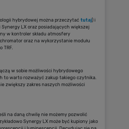
nologii hybrydowej można przeczytać
tutaj
) i
 Synergy LX oraz posiadających większej
y w kontroler składu atmosfery
ochromator oraz na wykorzystanie modułu
o TRF.
 łączą w sobie możliwości hybrydowego
h to warto rozważyć zakup takiego czytnika.
nie zwiększy zakres naszych możliwości
eśli na daną chwilę nie możemy pozwolić
rzykładowo Synergy LX może być kupiony jako
orescencji i luminescencji. Decydując się na