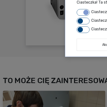
Ciasteczka! Ta st
Ciastec
Ciastec
Ciastec
Ak
TO MOŻE CIĘ ZAINTERESOWA