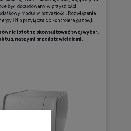
może być dobudowany w przyszłości.
 dodatkowy moduł w przyszłości. Rozwiązanie
rgy H1 o przyłącza do kontrolera gazów).
równie istotne skonsultować swój wybór.
ktu z naszymi przedstawicielami.