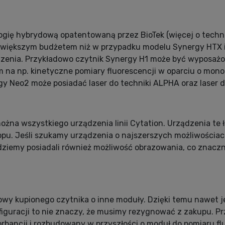
ogię hybrydową opatentowaną przez BioTek (więcej o tech
 większym budżetem niż w przypadku modelu Synergy HTX i
nia. Przykładowo czytnik Synergy H1 może być wyposażon
 na np. kinetyczne pomiary fluorescencji w oparciu o mon
gy Neo2 może posiadać laser do techniki ALPHA oraz laser d
ożna wszystkiego urządzenia linii Cytation. Urządzenia te
opu. Jeśli szukamy urządzenia o najszerszych możliwościac
dziemy posiadali również możliwość obrazowania, co znacz
owy kupionego czytnika o inne moduły. Dzięki temu nawet j
figuracji to nie znaczy, że musimy rezygnować z zakupu. P
rbancji i rozbudowany w przyszłości o moduł do pomiaru flu