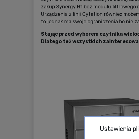
zakup Synergy H1 bez modułu filtrowego 
Urządzenia z linii Cytation również może
to jednak ma swoje ograniczenia bo nie 
Stając przed wyborem czytnika wielo
Dlatego też wszystkich zainteresow
Ustawienia pl