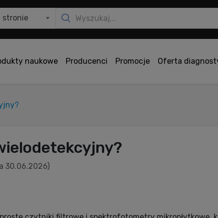
 stronie
odukty naukowe
Producenci
Promocje
Oferta diagnos
yjny?
wielodetekcyjny?
ja 30.06.2026)
roste czytniki filtrowe i spektrofotometry mikropłytkowe, 