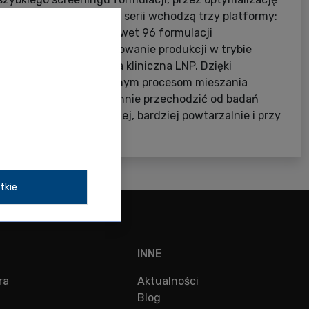
ę zgodną z GMP. W skład serii wchodzą trzy platformy:
pustowy screening nawet 96 formulacji
— rozwój procesu i skalowanie produkcji w trybie
towa do GMP produkcja kliniczna LNP. Dzięki
ikrofluidyki i identycznym procesom mieszania
unny Suite pozwala płynnie przechodzić od badań
kcji klinicznej — szybciej, bardziej powtarzalnie i przy
ych materiałów.
tkie
INNE
ra
Aktualności
Blog