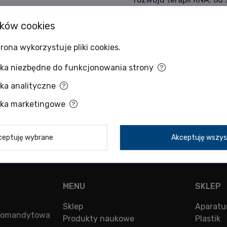
procesu, aż po produkcj
Sunscreen — wysokoprze
ików cookies
jednocześnie, Sunshine 
rona wykorzystuje pliki cookies.
ciągłym, Sunbather — go
spójnemu podejściu do m
zka niezbędne do funkcjonowania strony
między urządzeniami, S
laboratoryjnych do produ
zka analityczne
mniejszym zużyciu cenn
zka marketingowe
ceptuję wybrane
Akceptuję wszys
MENU
SKLEP
Sklep
Aparatu
a komandytowa
Produkty naukowe
Plastik