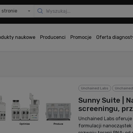
 stronie
odukty naukowe
Producenci
Promocje
Oferta diagnos
Unchained Labs
Unchained
Sunny Suite | N
screeningu, pr
Unchained Labs oferuje
formulacji nanocząstek 
rozwoju terapii RNA: od