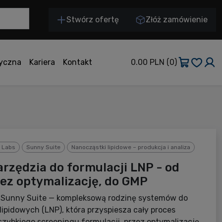
Stwórz ofertę
Złóż zamówienie
tyczna
Kariera
Kontakt
0.00 PLN
(0)
 Labs
Sunny Suite
Nanocząstki lipidowe – produkcja i analiza
arzędzia do formulacji LNP - od
zez optymalizację, do GMP
 Sunny Suite — kompleksową rodzinę systemów do
lipidowych (LNP), która przyspiesza cały proces
 szybkiego screeningu formulacji, przez optymalizację