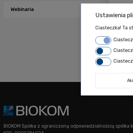
Webinaria
Ustawienia pl
Ciasteczka! Ta st
Ciastec
Ciastec
Ciastec
Ak
BIOKOM Spółka z ograniczoną odpowiedzialnością spółk