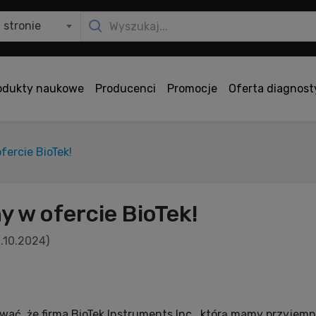
 stronie
odukty naukowe
Producenci
Promocje
Oferta diagnos
fercie BioTek!
 w ofercie BioTek!
2.10.2024)
ać, że firma BioTek Instruments Inc., którą mamy przyjemn