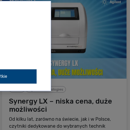
tkie
BioTek
Agilent Technologies
Synergy LX – niska cena, duże
możliwości
Od kilku lat, zarówno na świecie, jak i w Polsce,
czytniki dedykowane do wybranych technik