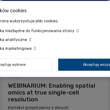
ików cookies
rona wykorzystuje pliki cookies.
zka niezbędne do funkcjonowania strony
zka analityczne
zka marketingowe
ceptuję wybrane
Akceptuję wszys
Takara
WEBINARIUM: Enabling spatial
omics at true single-cell
resolution
Kontekst przestrzenny z danych