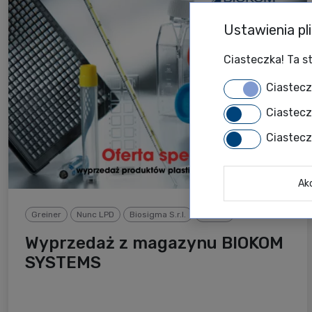
Ustawienia pl
Ciasteczka! Ta st
Ciastec
Ciastec
Ciastec
Ak
Greiner
Nunc LPD
Biosigma S.r.l.
Plastik
Wyprzedaż z magazynu BIOKOM
SYSTEMS