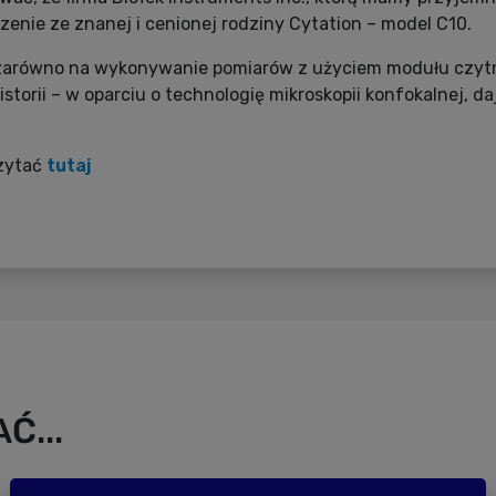
enie ze znanej i cenionej rodziny Cytation – model C10.
zarówno na wykonywanie pomiarów z użyciem modułu czytni
storii – w oparciu o technologię mikroskopii konfokalnej, d
zytać
tutaj
Ć...