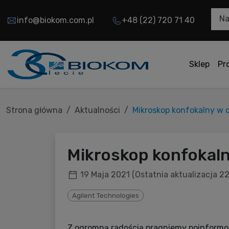
Na
info@biokom.com.pl
+48 (22) 720 71 40
Sklep
Pr
Strona główna
Aktualności
Mikroskop konfokalny w o
Mikroskop konfokalny
19 Maja 2021
(Ostatnia aktualizacja 2
Agilent Technologies
Z ogromną radością pragniemy poinformow