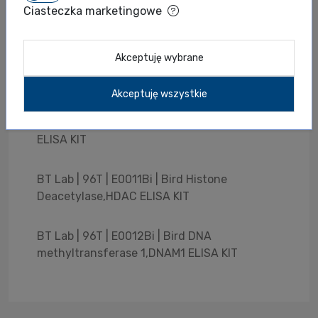
BT Lab | 96T | E0008Bi | Bird Interferon
Ciasteczka marketingowe
gamma,IFNG ELISA KIT
Akceptuję wybrane
BT Lab | 96T | E0009Bi | Bird Tumor necrosis
factor Alpha,TNFA ELISA KIT
Akceptuję wszystkie
BT Lab | 96T | E0010Bi | Bird Melatonin,MT
ELISA KIT
BT Lab | 96T | E0011Bi | Bird Histone
Deacetylase,HDAC ELISA KIT
BT Lab | 96T | E0012Bi | Bird DNA
methyltransferase 1,DNAM1 ELISA KIT