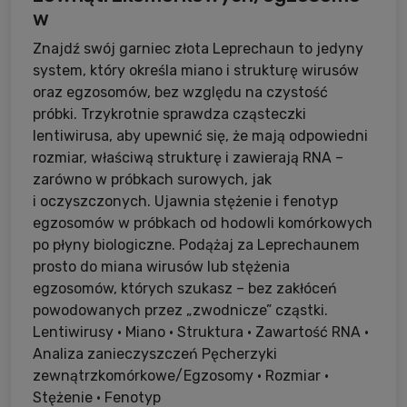
w
Znajdź swój garniec złota Leprechaun to jedyny
system, który określa miano i strukturę wirusów
oraz egzosomów, bez względu na czystość
próbki. Trzykrotnie sprawdza cząsteczki
lentiwirusa, aby upewnić się, że mają odpowiedni
rozmiar, właściwą strukturę i zawierają RNA –
zarówno w próbkach surowych, jak
i oczyszczonych. Ujawnia stężenie i fenotyp
egzosomów w próbkach od hodowli komórkowych
po płyny biologiczne. Podążaj za Leprechaunem
prosto do miana wirusów lub stężenia
egzosomów, których szukasz – bez zakłóceń
powodowanych przez „zwodnicze” cząstki.
Lentiwirusy • Miano • Struktura • Zawartość RNA •
Analiza zanieczyszczeń Pęcherzyki
zewnątrzkomórkowe/Egzosomy • Rozmiar •
Stężenie • Fenotyp