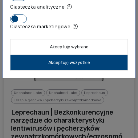
Ciasteczka analityczne
Ciasteczka marketingowe
Akceptuję wybrane
Akceptuję wszystkie
Unchained Labs
Unchained Labs
Leprechaun
Terapia genowa i pęcherzyki zewnątrzkomórkowe
Leprechaun | Bezkonkurencyjne
narzędzie do charakterystyki
lentiwirusów i pęcherzyków
zewnątrzkomórkowych/egzosomó