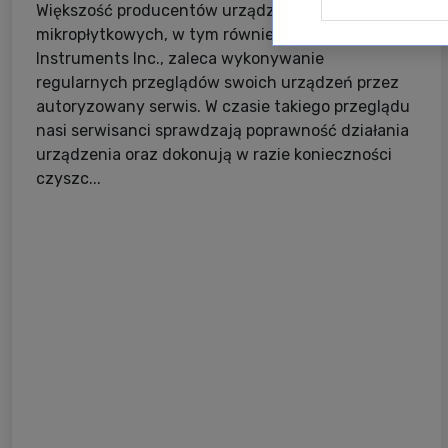
Większość producentów urządzeń
mikropłytkowych, w tym również BioTek
Instruments Inc., zaleca wykonywanie
regularnych przeglądów swoich urządzeń przez
autoryzowany serwis. W czasie takiego przeglądu
nasi serwisanci sprawdzają poprawność działania
urządzenia oraz dokonują w razie konieczności
czyszc...