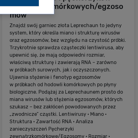
zewnątrzkomórkowych/egzoso
mów
Znajdź swój garniec złota Leprechaun to jedyny
system, który określa miano i strukturę wirusów
oraz egzosomów, bez względu na czystość próbki.
Trzykrotnie sprawdza cząsteczki lentiwirusa, aby
upewnić się, że mają odpowiedni rozmiar,
właściwą strukturę i zawierają RNA – zarówno
w próbkach surowych, jak i oczyszczonych.
Ujawnia stężenie i fenotyp egzosomów
w próbkach od hodowli komórkowych po płyny
biologiczne. Podążaj za Leprechaunem prosto do
miana wirusów lub stężenia egzosomów, których
szukasz – bez zakłóceń powodowanych przez
„zwodnicze” cząstki. Lentiwirusy • Miano •
Struktura • Zawartość RNA • Analiza
zanieczyszczeń Pęcherzyki
zewnątrzkomórkowe/Egzosomy • Rozmiar •