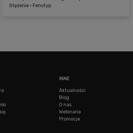
Stężenie • Fenotyp
INNE
ra
Aktualności
Blog
iki
O nas
się
Webinaria
Promocje