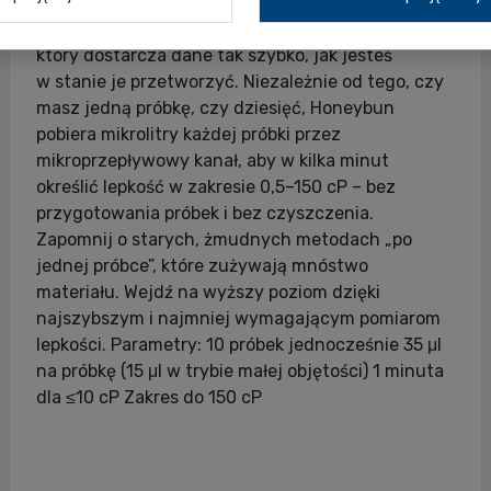
Honeybun to jedyny szybki wiskozymetr i reometr,
który dostarcza dane tak szybko, jak jesteś
w stanie je przetworzyć. Niezależnie od tego, czy
masz jedną próbkę, czy dziesięć, Honeybun
pobiera mikrolitry każdej próbki przez
mikroprzepływowy kanał, aby w kilka minut
określić lepkość w zakresie 0,5–150 cP – bez
przygotowania próbek i bez czyszczenia.
Zapomnij o starych, żmudnych metodach „po
jednej próbce”, które zużywają mnóstwo
materiału. Wejdź na wyższy poziom dzięki
najszybszym i najmniej wymagającym pomiarom
lepkości. Parametry: 10 próbek jednocześnie 35 μl
na próbkę (15 μl w trybie małej objętości) 1 minuta
dla ≤10 cP Zakres do 150 cP