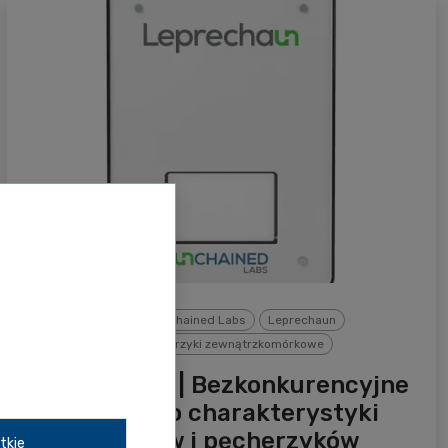
Unchained Labs
Unchained Labs
Leprechaun
Terapia genowa i pęcherzyki zewnątrzkomórkowe
Leprechaun | Bezkonkurencyjne
narzędzie do charakterystyki
lentiwirusów i pęcherzyków
tkie