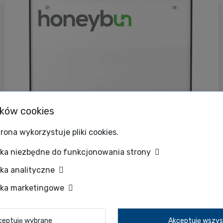
ików cookies
rona wykorzystuje pliki cookies.
zka niezbędne do funkcjonowania strony
Unchained Labs
Unchained Labs
Honeybun
zka analityczne
Analiza białek
zka marketingowe
Honeybun | Najszybszy na rynku
wiskozymetr i reometr w
jednym
ceptuję wybrane
Akceptuję wszys