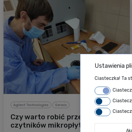
Ustawienia pl
Ciasteczka! Ta st
Ciastec
Ciastec
Agilent Technologies
Serwis
Ciastec
Czy warto robić przeglądy
czytników mikropłytkowych?
Ak