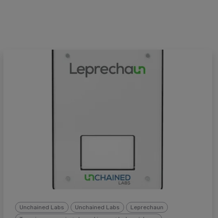
Unchained Labs
Unchained Labs
Leprechaun