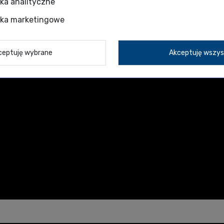
zka analityczne
zka marketingowe
ceptuję wybrane
Akceptuję wszys