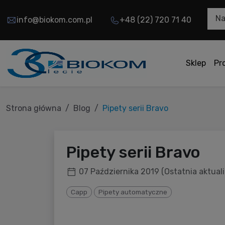
Na
info@biokom.com.pl
+48 (22) 720 71 40
Sklep
Pr
Strona główna
Blog
Pipety serii Bravo
Pipety serii Bravo
07 Października 2019
(Ostatnia aktual
Capp
Pipety automatyczne