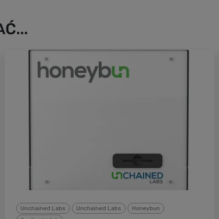
Ć...
Unchained Labs
Unchained Labs
Honeybun