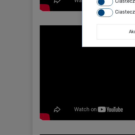
Ciastec
Ciastec
Ak