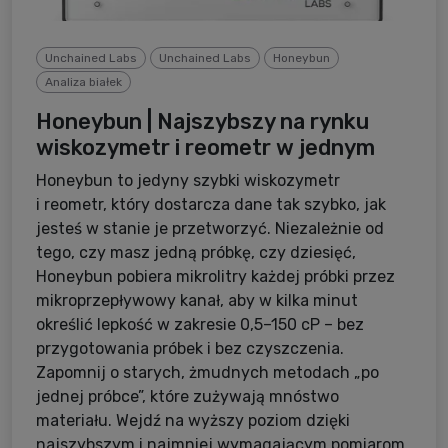
Unchained Labs
Unchained Labs
Honeybun
Analiza białek
Honeybun | Najszybszy na rynku
wiskozymetr i reometr w jednym
Honeybun to jedyny szybki wiskozymetr
i reometr, który dostarcza dane tak szybko, jak
jesteś w stanie je przetworzyć. Niezależnie od
tego, czy masz jedną próbkę, czy dziesięć,
Honeybun pobiera mikrolitry każdej próbki przez
mikroprzepływowy kanał, aby w kilka minut
określić lepkość w zakresie 0,5–150 cP – bez
przygotowania próbek i bez czyszczenia.
Zapomnij o starych, żmudnych metodach „po
jednej próbce”, które zużywają mnóstwo
materiału. Wejdź na wyższy poziom dzięki
najszybszym i najmniej wymagającym pomiarom