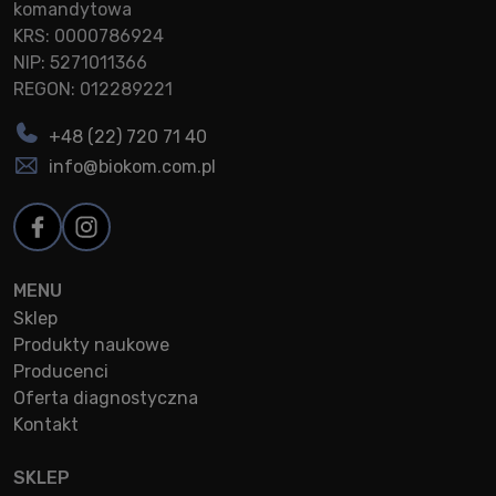
komandytowa
KRS: 0000786924
NIP: 5271011366
REGON: 012289221
+48 (22) 720 71 40
info@biokom.com.pl
MENU
Sklep
Produkty naukowe
Producenci
Oferta diagnostyczna
Kontakt
SKLEP